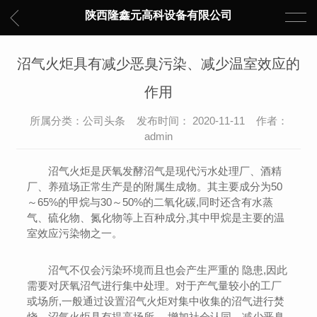
陕西隆鑫元高科设备有限公司
沼气火炬具有减少恶臭污染、减少温室效应的
作用
所属分类：公司头条 发布时间： 2020-11-11 作者：
admin
沼气火炬是厌氧发酵沼气是现代污水处理厂、酒精
厂、养殖场正常生产是的附属生成物。其主要成分为50
～65%的甲烷与30～50%的二氧化碳,同时还含有水蒸
气、硫化物、氮化物等上百种成分,其中甲烷是主要的温
室效应污染物之一。
沼气不仅会污染环境而且也会产生严重的 隐患,因此
需要对厌氧沼气进行集中处理。对于产气量较小的工厂
或场所,一般通过设置沼气火炬对集中收集的沼气进行焚
烧。沼气火炬具有提高场所 、增加社会认同、减少恶臭